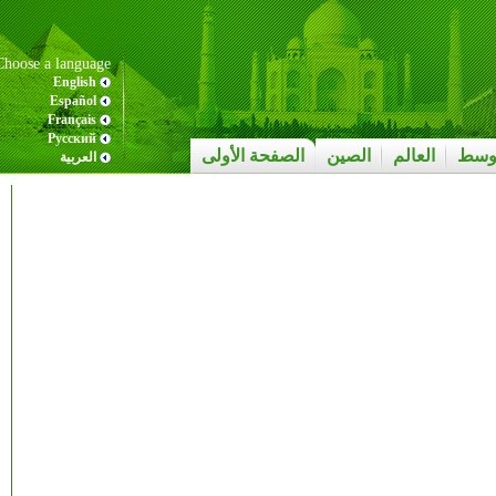
Choose a language
English
Español
Français
Pусский
أوسط
العالم
الصين
الصفحة الأولى
العربية