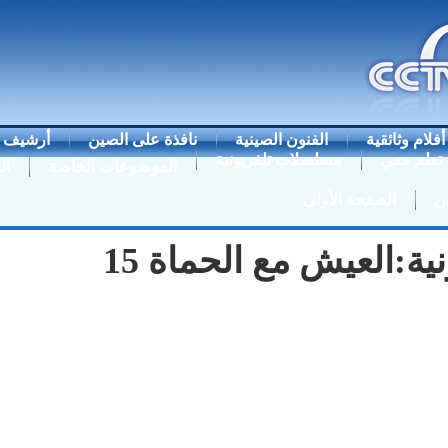
أفلام وثائقية
الفنون الصينية
نافذة على الصين
أرشيف ا
تعلم معي
مسلسلات تلفزيونية
الموضوعات الخاصة
ال
ن
الصفحة الأولى
ة:العيش مع الحماة 15