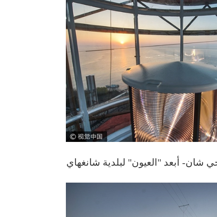
ي شان- أبعد "العيون" لبلدية شانغهاي