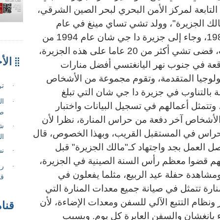
 التابعة لمركز الأمن البحري لبحر الصين الشرقي،
لك الجزيرة"، وولد تشي تساي مينغ في عام
1968، وبدأ حراسة المنارة عام 1988، وجاء إلى جزيرة دا جي شان عام 1994 من
منطقة شه شان، ومنذ ذلك الوقت، قضى تشي أكثر من 20 عاما على هذه الجزيرة،
اقعة في جنوب نهر اليانغتسي أفضل منارات
ولوجيا المتقدمة، وتقوم مجموعة من الأشخاص
المنارة على مدار 24 ساعة بالتناوب في جزيرة دا جي شان التي تبلغ
ربع فقط، وتتمثل أعمالهم في تسجيل البيانات واختبار
الأشخاص آخر دفعة من حراس المنارة، نظرا لأن
 حراس في المستقبل القريب، وبهذا الخصوص، قال
 العمل بجد واجتهاد كـ"مالك الجزيرة" قبل
م قضوا معظم رأس السنة الصينية في الجزيرة،
مشاهدة حفلة عيد الربيع، مثلما يفعلون في
نارة تتمثل في صيانة جميع معدات المنارة التي
 ونظام التتبع الآلي للسفن ومعدات الإضاءة، لأن
قناة
 يانغشان والسفن العابرة كل يوم. وبسبب