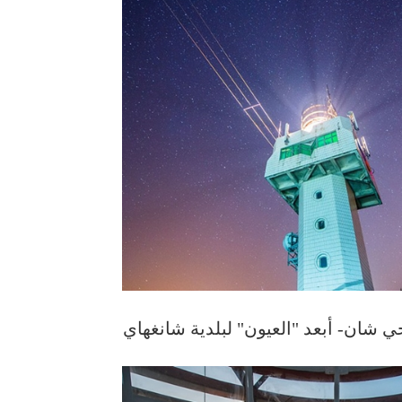
ي شان- أبعد "العيون" لبلدية شانغهاي