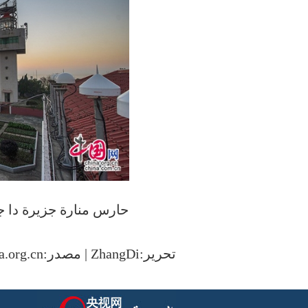
حارس منارة جزيرة دا ج
تحرير:ZhangDi | مصدر:arabic.china.org.cn