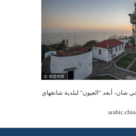
ي شان- أبعد "العيون" لبلدية شانغهاي