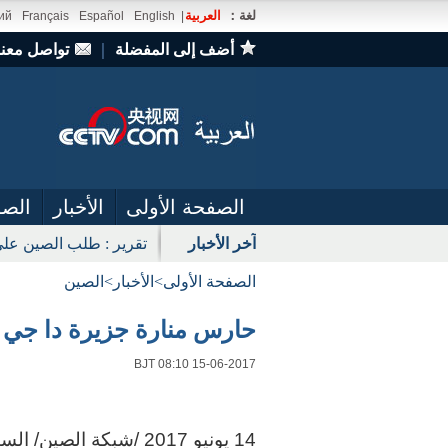
لغة：
العربية
ий
Français
Español
English
|
أضف إلى المفضلة
｜
تواصل معنا
الصفحة الأولى
الأخبار
الصو
آخر الأخبار
تقرير : طلب الصين على
الصفحة الأولى
>
الأخبار
>
الصين
حارس منارة جزيرة دا جي ش
BJT 08:10 15-06-2017
14
يونيو 2017 /شبكة الص