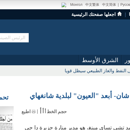
Монгол
中文繁体
中文简体
|
Русск
｜
اجعلها صفحتك الرئيسية
ر
الشرق الأوسط
 النفط والغاز الطبيعي سيظل قويا
ان- أبعد "العيون" لبلدية شانغهاي
تحميل
أ
أ
حجم الخط
أ
اطبع
ين/ السيد تشي تساي مينغ، هو مدير منارة جزيرة دا جي