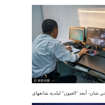
ي شان- أبعد "العيون" لبلدية شانغهاي