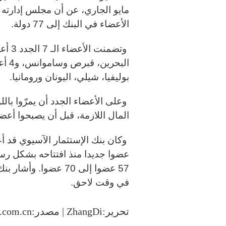
الأعضاء في البنك إلى 77 دولة
.
وتضمن
البح
بوليفيا، شيلي، اليونان ورومانيا
.
وعلى الأعضاء الجدد أن يمرّوا بال
المال اللازمة، قبل أن يصبحوا أع
57 عضوا إلى 70 عضوا.
في وقت لاحق
.
تحرير:ZhangDi | مصدر:People.com.cn