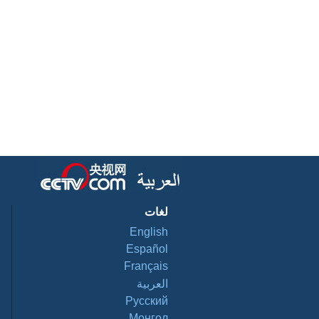
لغات
English
Español
Français
العربية
Pусский
Монгол