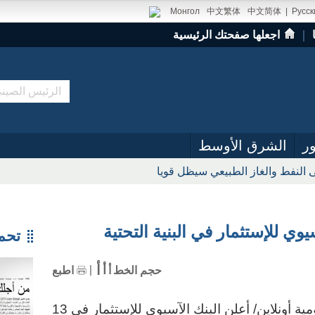
Монгол
中文繁体
中文简体
|
Русск
｜
اجعلها صفحتك الرئيسية
ر
الشرق الأوسط
 النفط والغاز الطبيعي سيظل قويا
تحميل
أ
أ
حجم الخط
أ
اطبع
15 مايو 2017/صحيفة الشعب اليومية أونلاين/ أعلن البنك الآسيوي للإستثمار في 13