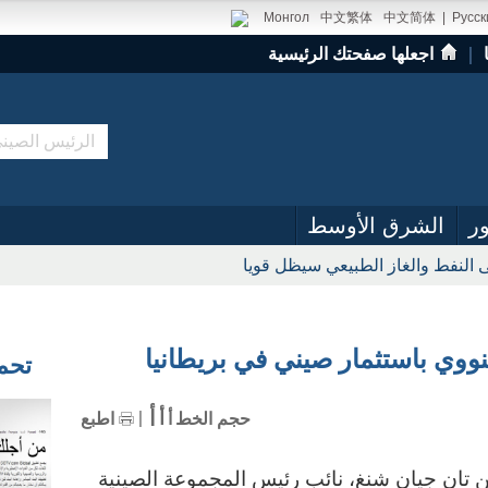
Монгол
中文繁体
中文简体
|
Русск
｜
اجعلها صفحتك الرئيسية
ر
الشرق الأوسط
 النفط والغاز الطبيعي سيظل قويا
نووي باستثمار صيني في بريطانيا
تحميل
أ
أ
حجم الخط
أ
اطبع
صين / أعلن تان جيان شنغ، نائب رئيس المجموعة الصينية