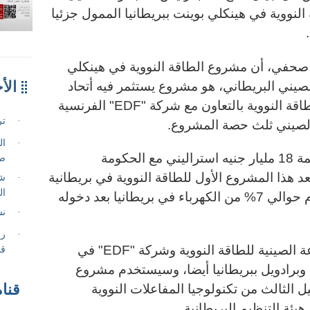
النووية في هينكلي بوينت ببريطانيا الممول جزئيا
.
ر صحفي، أن مشروع الطاقة النووية في هينكلي
لصيني البريطاني، هو مشروع يستثمر فيه أتحاد
اقة النووية بالتعاون مع شركة
"EDF"
الفرنسية
 الصيني ثلث حصة المشروع
.
وقد وقع الجانبان اتفاقية نهائية بقيمة 18 مليار جنيه استراليني مع الحكومة
د هذا المشروع الأول للطاقة النووية في بريطانية
منذ أكثر من عشرين عاما، وسيقدم حوالي 7% من الكهرباء في بريطانيا بعد دخوله
ة الصينية للطاقة النووية وشركة
"EDF"
في
برادويل ببريطانيا أيضا، وسيستخدم مشروع
قناة
ل الثالث من تكنولوجيا المفاعلات النووية
هيئة التنظيم البريطانية
.