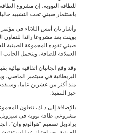
للطاقة النووية، إن مشروع الطاقة 
باستثمار صيني تحت التشييد حاليا
وأشار تان أمس الثلاثاء في مؤتم
بوينت يعد مشروعا رائدا للتعاون ا
صيني تقوده المجموعة الصينية للط
العملاقة للطاقة، ويتحمل الجانب
البريطانية في سبتمبر الماضي، ويع
حيز التنفيذ
.
بالإضافة إلى ذلك، تتعاون المجموع
مشروعي طاقة نووية في سيزويل و
برادويل تصميم "هوالونغ وان"، الجي
الصينية، بعد اجتياز عمليات تفتيش 