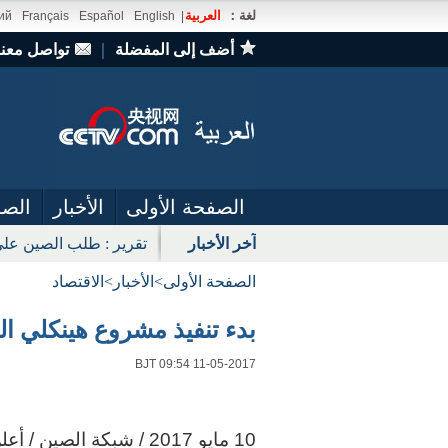
لغة：
العربية
ий
Français
Español
English
|
أضف إلى المفضلة
｜
تواصل معنا
الصفحة الأولى
الأخبار
الصو
آخر الأخبار
تقرير : طلب الصين على
الصفحة الأولى
>
الأخبار
>
الاقتصاد
بدء تنفيذ مشروع هينكلي ال
BJT 09:54 11-05-2017
10 مايو 2017 / شبكة ال