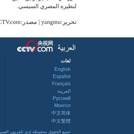
لنظيره المصري السيسي
.
تحرير:yangmu | مصدر:CCTV.com
لغات
English
Español
Français
العربية
Pусский
Монгол
中文简体
中文繁體
جميع الحقوق محفوظة لدى تلفزيون الصين ال