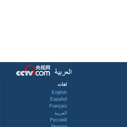
لغات
English
Español
Français
العربية
Pусский
Монгол