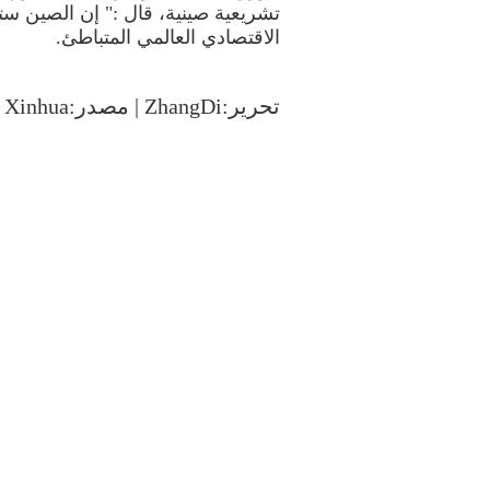
تشريعية صينية، قال :" إن الصين ست
الاقتصادي العالمي المتباطئ.
تحرير:ZhangDi | مصدر:Xinhua