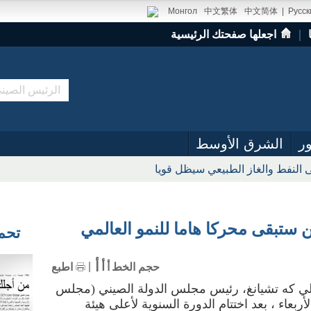
Монгол
中文繁体
中文简体
|
Русск
｜
اجعلها صفحتك الرئيسية
ر
الشرق الأوسط
 النفط والغاز الطبيعي سيظل قويا
ستبقى محركا هاما للنمو العالمي
تحميل
أ
أ
حجم الخط
أ
اطبع
 (شينخوا) قال لي كه تشيانغ، رئيس مجلس الدولة الصيني (مجلس
ربعاء ، بعد اختتام الدورة السنوية لأعلى هيئة