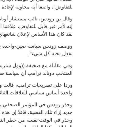
للتفاوض"، واصفا أية محاولة لإعادة ف
وقال بن رودس، نائب مستشار أوبا
إنه لأمر غير قابل للتفاوض، علاقت
لقد كان هذا الأساس لإعلان شانغهاي 
ووصف رودس سياسة صين-واحدة بـ " ال
نفعل تحته كل شيء".
وفي مقابلة مع صحيفة ((وول ستريت 
المنتخب دونالد ترامب أن سياسة صين
وردا على تصريحات ترامب، قالت وز
واحدة أساس سياسي للعلاقات الثنائية
وحذر رودس في المؤتمر الصحفي يوم ال
جديد إزاء تلك القضية، قائلا إن هذه
وحذر في الوقت نفسه من خطر التص