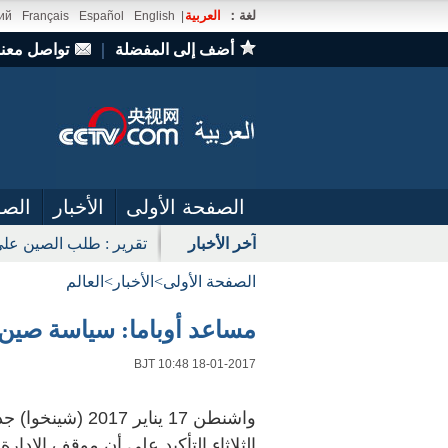
لغة：
العربية
ий
Français
Español
English
|
أضف إلى المفضلة
｜
تواصل معنا
الصفحة الأولى
الأخبار
الصو
آخر الأخبار
تقرير : طلب الصين على
الصفحة الأولى
>
الأخبار
>
العالم
مساعد أوباما: سياسة صين-
BJT 10:48 18-01-2017
واشنطن 17 يناير 
الثلاثاء التأكيد على أن موقف الإدار