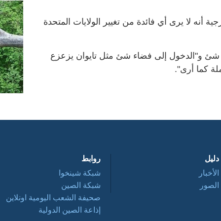
ة أنه لا يرى أي فائدة من تغيير الولايات المتحدة
شئ و"الدخول إلى فضاء شئ مثل تايوان يزعزع
لة كما أرى".
دليل
روابط
الأخبار
شبكة شينخوا
الصور
شبكة الصين
صحيفة الشعب اليومية اونلاين
إذاعة الصين الدولية