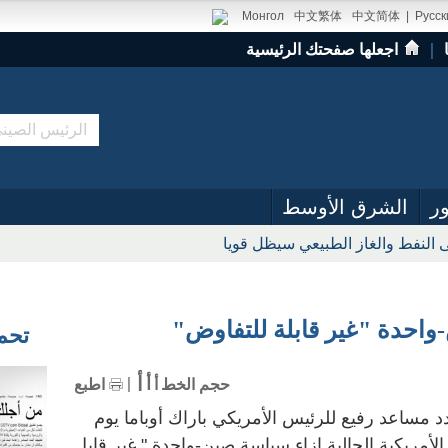
Монгол
中文繁体
中文简体
|
Русск
｜
اجعلها صفحتك الرئيسية
ر
الشرق الأوسط
 النفط والغاز الطبيعي سيظل قويا
واحدة "غير قابلة للتفاوض"
تحميل
أ
أ
حجم الخط
أ
اطبع
2017 (شينخوا) جدد مساعد رفيع للرئيس الأمريكي باراك أوباما يوم
ة الأمريكية الحالية إزاء سياسة صين-واحدة " غير قابل