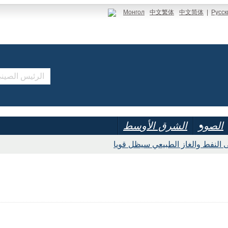
Монгол
中文繁体
中文简体
|
Русск
الصور
الشرق الأوسط
 النفط والغاز الطبيعي سيظل قويا