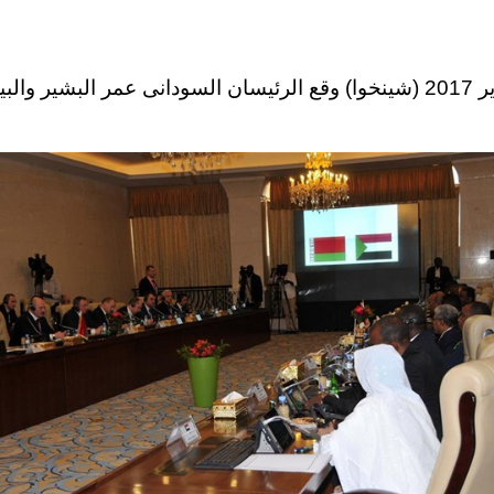
الخرطوم 17 يناير 2017 (شينخوا) وقع الرئيسان السودانى عمر ال