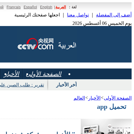
لغة：
العربية
ий
Français
Español
English
|
أضف إلى المفضلة
｜
تواصل معنا
｜
اجعلها صفحتك الرئيسية
يوم الخميس 06 أغسطس 2026
الصفحة الأولى
الأخبار
آخر الأخبار
تقرير : طلب الصين على
>
>
الصفحة الأولى
الأخبار
العالم
تحميل app