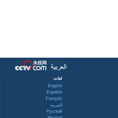
لغات
English
Español
Français
العربية
Pусский
Монгол