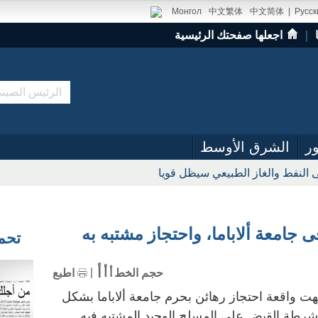
Монгол
中文繁体
中文简体
|
Русск
｜
اجعلها صفحتك الرئيسية
ر
الشرق الأوسط
 النفط والغاز الطبيعي سيظل قويا
ى جامعة ألاباما، واحتجاز مشتبه به
تحميل
أ
أ
حجم الخط
أ
اطبع
2017 (شينخوا) انتهت واقعة احتجاز رهائن بحرم جامعة ألاباما بشكل
الشرطة القبض على المسلح الوحيد المشتبه فيه.