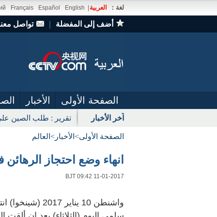
لغة：
العربية
ий
Français
Español
English
|
أضف إلى المفضلة
｜
تواصل معنا
الصفحة الأولى
الأخبار
الصو
آخر الأخبار
تقرير : طلب الصين على
الصفحة الأولى
>
الأخبار
>
العالم
انهاء وضع احتجاز الرهائن ف
BJT 09:42 11-01-2017
واشنطن 10 يناير 
سلمي اليوم (الثلاثاء) بعد ان ألقت 