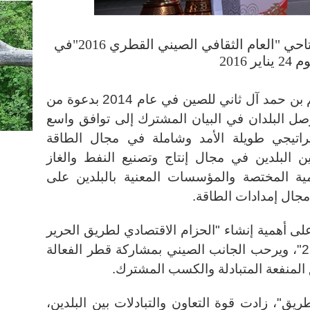
الصورة الأرشيفية : مراسم افتتاحي "العام الثقافي الصيني القطري 2016"في
24 يناير 2016
وخلال زيارة أمير قطر الشيخ تميم بن حمد آل ثاني للصين في عام 2014 بدعوة من
صل البلدان في البيان المشترك إلى توافق واسع
راتيجي طويلة الأمد وشاملة في مجال الطاقة
بين البلدين في مجال إنتاج وتصنيع النفط والغاز
ية المختصة والمؤسسات المعنية بالبلدين على
 مجال إمدادات الطاقة.
لى أهمية إنشاء "الحزام الاقتصادي لطريق الحرير
وطريق الحرير البحري للقرن الـ21"، ويرحب الجانب الصيني بمشاركة قطر الفعالة
 المنفعة المتبادلة والكسب المشترك.
ريق"، زادت قوة التعاون والتبادلات بين البلدين،