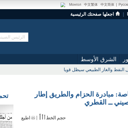
Монгол
中文繁体
中文简体
|
Русск
｜
اجعلها صفحتك الرئيسية
ر
الشرق الأوسط
لمزيد على البريد السريع في عام 2016
صة: مبادرة الحزام والطريق إطار
تحميل
صيني ــ القطري
أ
أ
حجم الخط
أ
اطبع