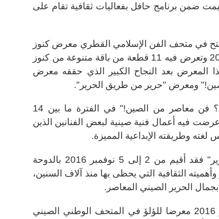
مت ضمن برنامج حافل بفعاليات ثقافية تقام على
فتتح في متحف الفن الإسلامي القطري معرض كنوز
من الصين سيستمر حتى يناير 2017 وتعرض فيه 11 قطعة من باقة متنوعة من كنوز
هذا المعرض بعد النجاح الكبير الذي حققه معرض
ين!" ومعرض "حرير من طريق الحرير".
وقد افتتح معرض "ماذا عن الفن؟ فن معاصر من الصين!" في الفترة ما بين 14
و 2016 بالدوحة،وعرضت فيه أعمال فنية صينية لبعض الفنانين الذين
غته وطريقته الإبداعية المميزة.
أما معرض "حرير من طريق الحرير" فقد أقيم من 2 إلى 5 نوفمبر 2016 بالدوحة
أهميته الثقافية التي يحظى بها منذ آلاف السنين،
 بجمال الحرير الصيني المعاصر.
كما افتتحت قطر في 28 سبتمبر 2016 معرضا للؤلؤ في المتحف الوطني الصيني