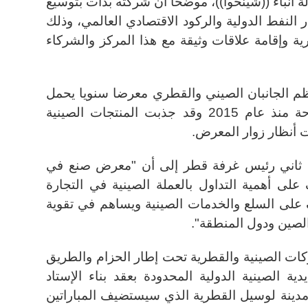
لة أنباء ((شينخوا))، موضحا أن شركته بدأت بتوسيع
لنفط الدولية والركود الاقتصادي العالمي، وذلك
ة وإقامة علاقات وثيقة مع هذا المركز والشركاء
نظم الجانبان الصيني والقطري معرضا سنويا يحمل
اسم "صنع فى الصين" في الدوحة منذ عام 2015 وقد جذبت المنتجات الصينية
 أنظار زوار المعرض.
ل ثاني رئيس غرفة قطر إلى أن "معرض صنع في
لى أهمية التداول بالعملة الصينية في التجارة
ف على السلع والخدمات الصينية ويساهم في تقوية
 الصين ودول المنطقة".
كات الصينية والقطرية تحت إطار الحزام والطريق
ة الصينية الدولية المحدودة بعقد بناء الإستاد
 لكأس العالم 2022 في مدينة لوسيل القطرية الذي سيستضيف المباراتين