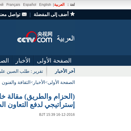
لغة：
العربية
ий
Français
Español
English
|
أضف إلى المفضلة
｜
تواصل معنا
الصفحة الأولى
الأخبار
الصو
آخر الأخبار
تقرير: الصينيون ينفقون ا
الصفحة الأولى
>
الأخبار
>
الثقافة والفنون
(الحزام والطريق) مقالة خا
إستراتيجي لدفع التعاون ال
BJT 15:39 16-12-2016