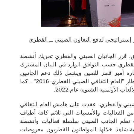
 إستراتيجي لدفع التعاون الصيني ــ القطري
يق، قرر الجانبان الصيني والقطري تحريك أنشطة
القطري حسب التوافق الوارد في البيان المشترك
يارة أمير قطر للصين ويشمل ذلك دعم الجانبين
لإقامة الأنشطة والفعاليات في إطار "العام الثقافي الصيني القطري 2016" . كما
ب الأولمبية الشتوية عام 2022.
صيني والقطري، عقدت على هامش العام الثقافي
ي 2016 مجموعة من الفعاليات والأمسيات التي تلائم كافة أطياف
نظم الجانب الصيني سلسلة فعاليات وأنشطة
ية،شاهد خلالها المواطنون القطريون معروضات