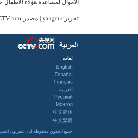
الأموال لمساعدة هؤلاء الأطفال 
تحرير:yangmu | مصدر:CCTV.com
لغات
English
Español
Français
العربية
Pусский
Монгол
中文简体
中文繁體
جميع الحقوق محفوظة لدى تلفزيون الصين ال