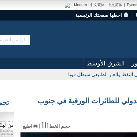
Монгол
中文繁体
中文简体
|
Русск
｜
اجعلها صفحتك الرئيسية
ر
الشرق الأوسط
 النفط والغاز الطبيعي سيظل قويا
لدولي للطائرات الورقية في جنوب
تحميل
أ
أ
حجم الخط
أ
اطبع