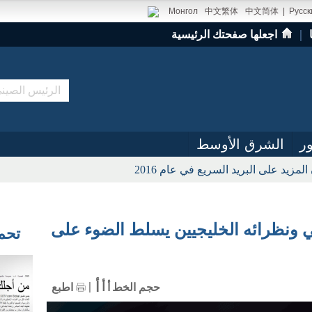
Монгол
中文繁体
中文简体
|
Русск
｜
اجعلها صفحتك الرئيسية
ر
الشرق الأوسط
لمزيد على البريد السريع في عام 2016
ي ونظرائه الخليجيين يسلط الضوء على
تحميل
أ
أ
حجم الخط
أ
اطبع