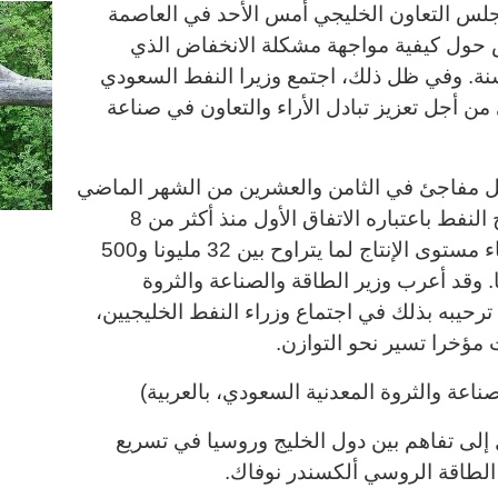
جلس التعاون الخليجي أمس الأحد في العاصمة
 حول كيفية مواجهة مشكلة الانخفاض الذي
نة. وفي ظل ذلك، اجتمع وزيرا النفط السعودي
ن أجل تعزيز تبادل الأراء والتعاون في صناعة
ل مفاجئ في الثامن والعشرين من الشهر الماضي
في العاصمة الجزائرية لتجميد إنتاج النفط باعتباره الاتفاق الأول منذ أكثر من 8
سنوات، حيث حددت الدول الأعضاء مستوى الإنتاج لما يتراوح بين 32 مليونا و500
ميل يوميا. وقد أعرب وزير الطاقة والصناعة والثروة
ترحيبه بذلك في اجتماع وزراء النفط الخليجيين،
 مؤخرا تسير نحو التوازن
.
صناعة والثروة المعدنية السعودي، بالعربية)
ل إلى تفاهم بين دول الخليج وروسيا في تسريع
 الطاقة الروسي ألكسندر نوفاك
.