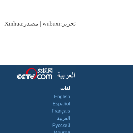
تحرير:wubuxi | مصدر:Xinhua
لغات
English
Español
Français
العربية
Pусский
Монгол