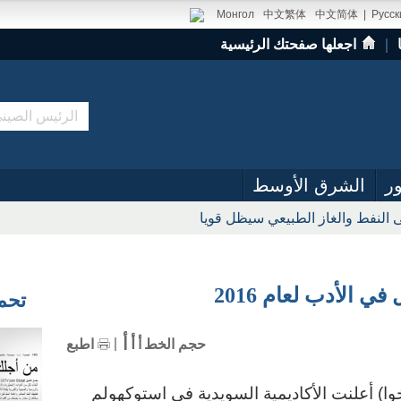
Монгол
中文繁体
中文简体
|
Русск
｜
اجعلها صفحتك الرئيسية
ر
الشرق الأوسط
 النفط والغاز الطبيعي سيظل قويا
ي الأدب لعام 2016
تحميل
أ
أ
حجم الخط
أ
اطبع
 13 أكتوبر 2016 (شينخوا) أعلنت الأكاديمية السويدية في استوكهولم