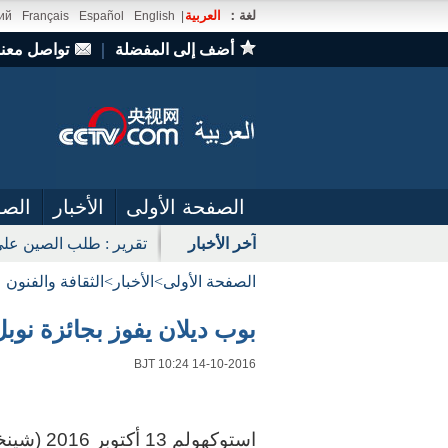
لغة：
العربية
ий
Français
Español
English
|
أضف إلى المفضلة
｜
تواصل معنا
الصفحة الأولى
الأخبار
الصو
آخر الأخبار
تقرير : طلب الصين على
الصفحة الأولى
>
الأخبار
>
الثقافة والفنون
بوب ديلان يفوز بجائزة نوبل ف
BJT 10:24 14-10-2016
استوكهولم