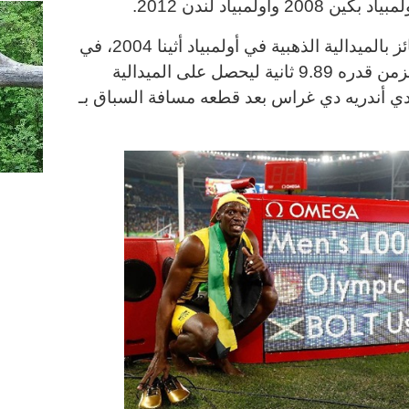
ولمبياد لندن 2012
.
وحل الأمريكي جستين غاتلين، الفائز بالميدالية الذهبية في أولمبياد أثينا 2004، في
المرتبة الثانية بعدما أنهى السباق بزمن قدره 9.89 ثانية ليحصل على الميدالية
ندي أندريه دي غراس بعد قطعه مسافة السباق بـ