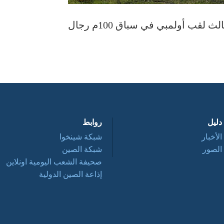
 لقب أولمبي في سباق 100م رجال
دليل
روابط
الأخبار
شبكة شينخوا
الصور
شبكة الصين
صحيفة الشعب اليومية اونلاين
إذاعة الصين الدولية