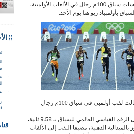
في التاريخ يفوز لثلاث مرات بمنافسات سباق 100م رجال في الألعاب الأولمبية،
اق بأولمبياد ريو هنا يوم الأحد
.
 لقب أولمبي في سباق 100م رجال
وقطع النجم الجامايكي، الذي يحمل الرقم القياسي العالمي للسباق بـ 9.58 ثانية،
قناة
ره 9.81 ثانية ليفوز بالميدالية الذهبية، مضيفا اللقب إلى الألقاب