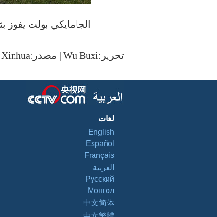
الجامايكي بولت يفوز بثالث
تحرير:Wu Buxi | مصدر:Xinhua
لغات
English
Español
Français
العربية
Pусский
Монгол
中文简体
中文繁體