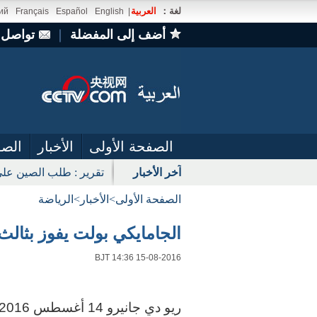
لغة：
العربية
ий
Français
Español
English
|
أضف إلى المفضلة
｜
تواصل 
الصفحة الأولى
الأخبار
الصو
آخر الأخبار
تقرير : طلب الصين على
الصفحة الأولى
>
الأخبار
>
الرياضة
الجامايكي بولت يفوز بثالث لقب
BJT 14:36 15-08-2016