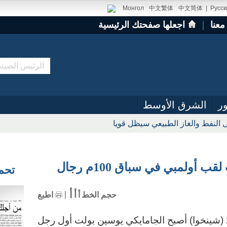
Монгол
中文繁体
中文简体
|
Русск
معنا
｜
اجعلها صفحتك الرئيسية
ر
الشرق الأوسط
 النفط والغاز الطبيعي سيظل قويا
 أولمبي في سباق 100م رجال
تحميل
أ
أ
حجم الخط
أ
اطبع
ريو دي جانيرو 14 أغسطس 2016 (شينخوا) أصبح الجامايكي يوسين بولت أول رجل